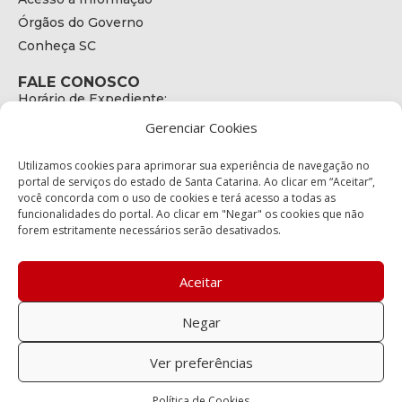
Órgãos do Governo
Conheça SC
FALE CONOSCO
Horário de Expediente:
das 08h às 17h de Segunda a Sexta
Gerenciar Cookies
Telefone:
+55 (48) 3664 - 1990
E-mail:
Utilizamos cookies para aprimorar sua experiência de navegação no
secretariaexecutiva@cetran.sc.gov.br
portal de serviços do estado de Santa Catarina. Ao clicar em “Aceitar”,
você concorda com o uso de cookies e terá acesso a todas as
ENDEREÇO
funcionalidades do portal. Ao clicar em "Negar" os cookies que não
Endereço:
forem estritamente necessários serão desativados.
Av. Almirante Tamandaré - 480
Bairro:
Coqueiros, Florianópolis SC
Aceitar
CEP:
88.080-160
Negar
Política de privacidade
Ver preferências
Copyright © 2023 Todos os Direitos Reservados SC - Governo de
Política de Cookies