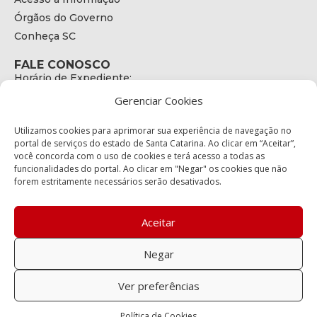
Órgãos do Governo
Conheça SC
FALE CONOSCO
Horário de Expediente:
das 08h às 17h de Segunda a Sexta
Gerenciar Cookies
Telefone:
+55 (48) 3664 - 1990
E-mail:
Utilizamos cookies para aprimorar sua experiência de navegação no
secretariaexecutiva@cetran.sc.gov.br
portal de serviços do estado de Santa Catarina. Ao clicar em “Aceitar”,
você concorda com o uso de cookies e terá acesso a todas as
ENDEREÇO
funcionalidades do portal. Ao clicar em "Negar" os cookies que não
Endereço:
forem estritamente necessários serão desativados.
Av. Almirante Tamandaré - 480
Bairro:
Coqueiros, Florianópolis SC
Aceitar
CEP:
88.080-160
Negar
Política de privacidade
Ver preferências
Copyright © 2023 Todos os Direitos Reservados SC - Governo de
Política de Cookies