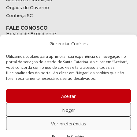
Órgãos do Governo
Conheça SC
FALE CONOSCO
Horário de Expediente:
das 08h às 17h de Segunda a Sexta
Gerenciar Cookies
Telefone:
+55 (48) 3664 - 1990
E-mail:
Utilizamos cookies para aprimorar sua experiência de navegação no
secretariaexecutiva@cetran.sc.gov.br
portal de serviços do estado de Santa Catarina. Ao clicar em “Aceitar”,
você concorda com o uso de cookies e terá acesso a todas as
ENDEREÇO
funcionalidades do portal. Ao clicar em "Negar" os cookies que não
Endereço:
forem estritamente necessários serão desativados.
Av. Almirante Tamandaré - 480
Bairro:
Coqueiros, Florianópolis SC
Aceitar
CEP:
88.080-160
Negar
Política de privacidade
Ver preferências
Copyright © 2023 Todos os Direitos Reservados SC - Governo de
Política de Cookies