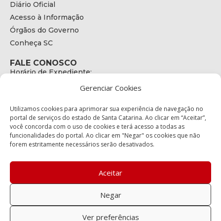
Diário Oficial
Acesso à Informação
Órgãos do Governo
Conheça SC
FALE CONOSCO
Horário de Expediente:
das 08h às 17h de Segunda a Sexta
Gerenciar Cookies
Telefone:
+55 (48) 3664 - 1990
E-mail:
Utilizamos cookies para aprimorar sua experiência de navegação no
secretariaexecutiva@cetran.sc.gov.br
portal de serviços do estado de Santa Catarina. Ao clicar em “Aceitar”,
você concorda com o uso de cookies e terá acesso a todas as
ENDEREÇO
funcionalidades do portal. Ao clicar em "Negar" os cookies que não
Endereço:
forem estritamente necessários serão desativados.
Av. Almirante Tamandaré - 480
Bairro:
Coqueiros, Florianópolis SC
Aceitar
CEP:
88.080-160
Negar
Política de privacidade
Ver preferências